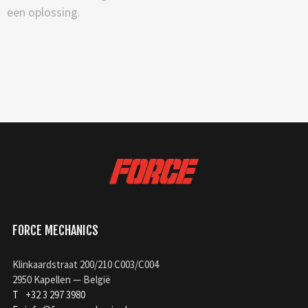
een oplossing.
FORCE MECHANICS
Klinkaardstraat 200/210 C003/C004
2950 Kapellen — België
T
+32 3 297 3980