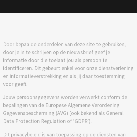
Door bepaalde onderdelen van deze site te gebruiken,
door je in te schrijven op de nieuwsbrief geef je
informatie door die toelaat jou als persoon te
identificeren. Dit gebeurt enkel voor onze dienstverlening
en informatieverstrekking en als jij daar toestemming
voor geeft.
Jouw persoonsgegevens worden verwerkt conform de
bepalingen van de Europese Algemene Verordening
Gegevensbescherming (AVG) (ook bekend als General
Data Protection Regulation of ‘GDPR’).
Dit privacybeleid is van toepassing op de diensten van