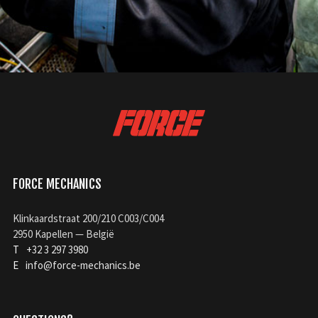
FORCE MECHANICS
Klinkaardstraat 200/210 C003/C004
2950 Kapellen — België
T
+32 3 297 3980
E
info@force-mechanics.be